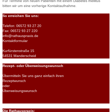
Für Termine von neuen Patienten mit einem Diabetes mellitus
bitten wir um eine vorherige Kontaktaufnahme.
So erreichen Sie uns:
Telefon:
06572 93 27 20
Fax:
06572 93 27 220
info@rathauspraxis.de
Kontaktformular
Kurfürstenstraße 15
54531 Manderscheid
Rezept- oder Überweisungswunsch
Übermitteln Sie uns ganz einfach ihren
Rezeptwunsch
oder
Überweisungswunsch
Die Rathauspraxis: