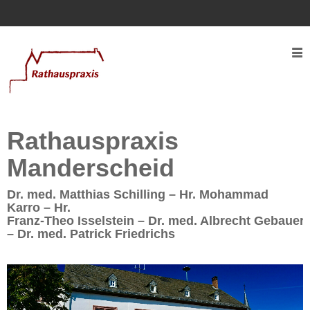
Rathauspraxis
Service
Kontaktaufnahme
Rezeptwunsch
Rathauspraxis
Überweisungswunsch
Manderscheid
Team
Dr. med. Matthias Schilling
–
Hr. Mohammad
Leistungen
Karro – Hr.
Franz-Theo Isselstein – Dr. med. Albrecht Gebauer
– Dr. med. Patrick Friedrichs
Diabetologie
Ärztliche
Weiterbildung
Lehrpraxis