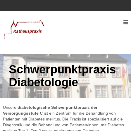
Rathauspraxis
Service
Kontaktaufnahme
Rezeptwunsch
Überweisungswunsch
Schwerpunktpraxis
Team
Diabetologie
Leistungen
Diabetologie
Unsere
diabetologische Schwerpunktpraxis der
Ärztliche
Versorgungsstufe C
ist ein Zentrum für die Behandlung von
Weiterbildung
Patienten mit Diabetes mellitus. Die Praxis ist spezialisiert auf die
Diagnostik und die Behandlung von Patienten/innen mit Diabetes
Lehrpraxis
mellitus Typ 1, Typ 2 sowie pankreoptivem Diabetes